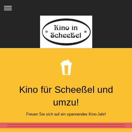
Kino für Scheeßel und
umzu!
Freuen Sie sich auf ein spannendes Kino-Jahr!